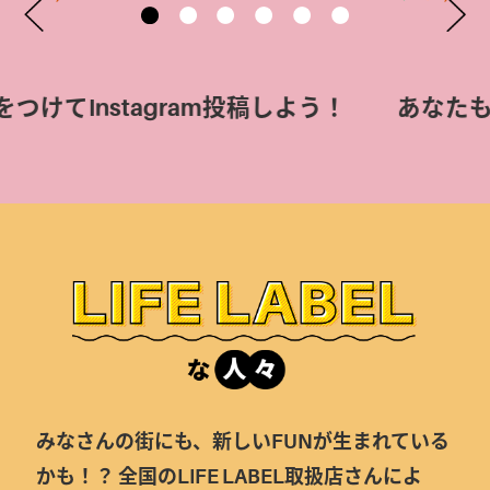
てInstagram投稿しよう！
あなたも、
#li
みなさんの街にも、新しいFUNが生まれている
かも！？
全国のLIFE LABEL取扱店さんによ