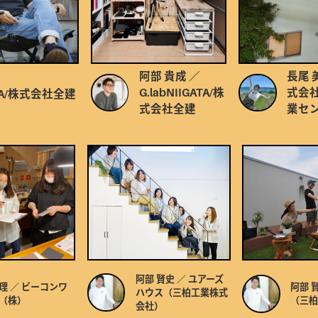
阿部 貴成 ／
長尾 美和 ／ 株
G.labNIIGATA/株
式会社住宅産
式会社全建
業センター
阿部 賢史 ／ ユアーズ
阿部 賢史 ／ ユアーズハウス
ハウス（三柏工業株式
（三柏工業株式会社）
会社）