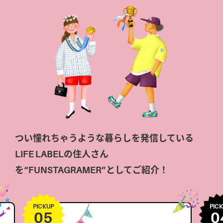
つい憧れちゃうような暮らしを発信している
LIFE LABELの住人さん
を“FUNSTAGRAMER”としてご紹介！
PICKUP
PIC
05
0